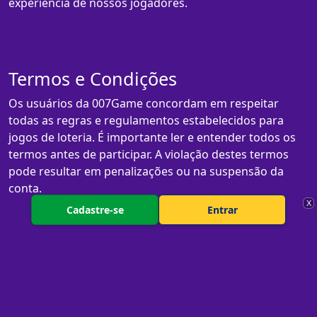
experiência de nossos jogadores.
Termos e Condições
Os usuários da 007Game concordam em respeitar
todas as regras e regulamentos estabelecidos para
jogos de loteria. É importante ler e entender todos os
termos antes de participar. A violação destes termos
pode resultar em penalizações ou na suspensão da
conta.
X
Cadastre-se
Entrar