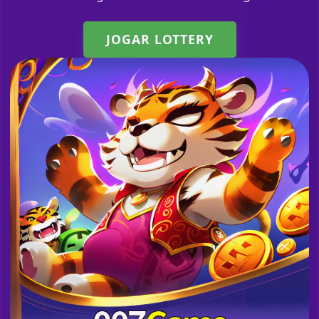
JOGAR LOTTERY