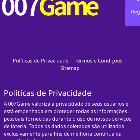
Reg
Políticas de Privacidade
Termos e Condições
Sitemap
Políticas de Privacidade
A 007Game valoriza a privacidade de seus usuários e
está empenhada em proteger todas as informações
pessoais fornecidas durante o uso de nossos serviços
de loteria. Todos os dados coletados são utilizados
exclusivamente para fins de melhoria contínua da