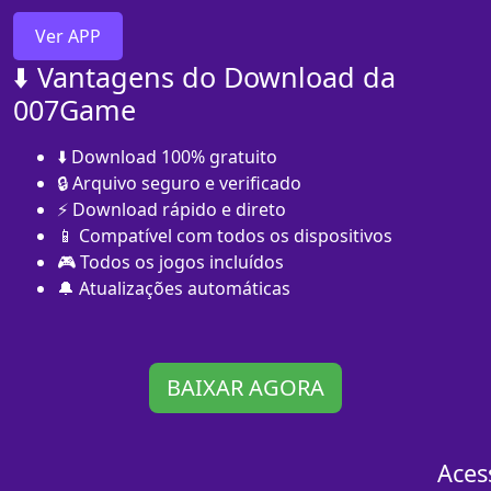
Ver APP
⬇️ Vantagens do Download da
007Game
⬇️ Download 100% gratuito
🔒 Arquivo seguro e verificado
⚡ Download rápido e direto
📱 Compatível com todos os dispositivos
🎮 Todos os jogos incluídos
🔔 Atualizações automáticas
BAIXAR AGORA
Aces