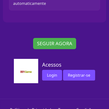
automaticamente
SEGUIR AGORA
Acessos
Login
Registrar-se