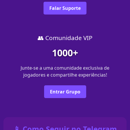
Falar Suporte
👥 Comunidade VIP
1000+
Junte-se a uma comunidade exclusiva de
jogadores e compartilhe experiências!
Entrar Grupo
📱 Como Seguir no Telegram