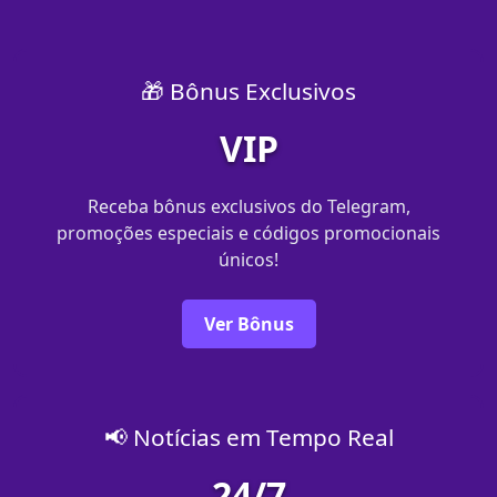
🎁 Bônus Exclusivos
VIP
Receba bônus exclusivos do Telegram,
promoções especiais e códigos promocionais
únicos!
Ver Bônus
📢 Notícias em Tempo Real
24/7