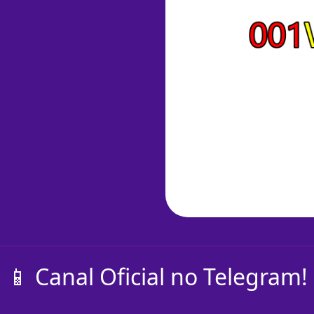
📱 Canal Oficial no Telegram!