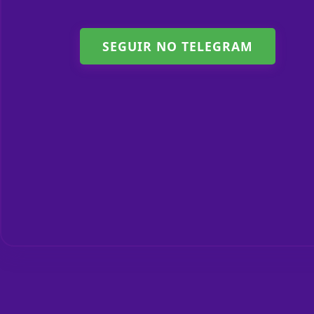
SEGUIR NO TELEGRAM