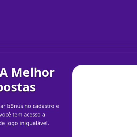
 A Melhor
postas
ar bônus no cadastro e
você tem acesso a
e jogo inigualável.