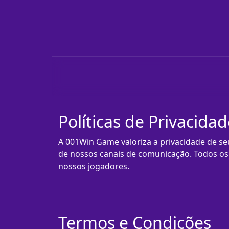
Políticas de Privacida
A 001Win Game valoriza a privacidade de s
de nossos canais de comunicação. Todos os 
nossos jogadores.
Termos e Condições