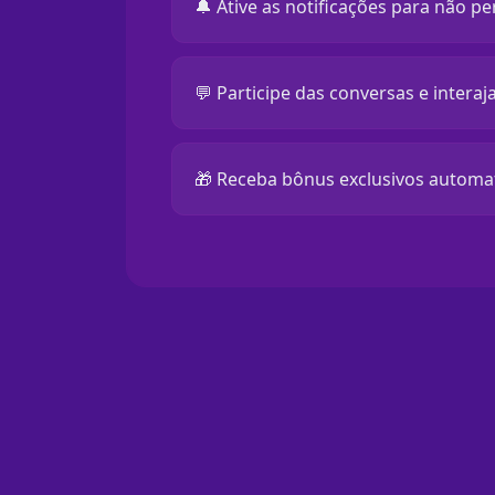
🔔 Ative as notificações para não p
💬 Participe das conversas e interaj
🎁 Receba bônus exclusivos autom