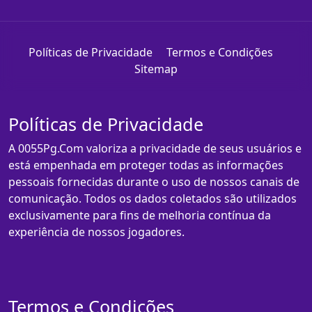
Políticas de Privacidade
Termos e Condições
Sitemap
Políticas de Privacidade
A 0055Pg.Com valoriza a privacidade de seus usuários e
está empenhada em proteger todas as informações
pessoais fornecidas durante o uso de nossos canais de
comunicação. Todos os dados coletados são utilizados
exclusivamente para fins de melhoria contínua da
experiência de nossos jogadores.
Termos e Condições