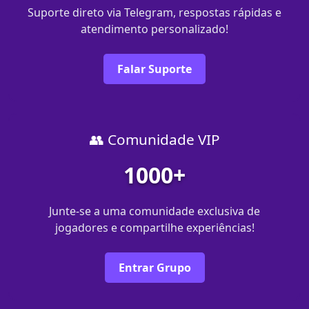
Suporte direto via Telegram, respostas rápidas e
atendimento personalizado!
Falar Suporte
👥 Comunidade VIP
1000+
Junte-se a uma comunidade exclusiva de
jogadores e compartilhe experiências!
Entrar Grupo