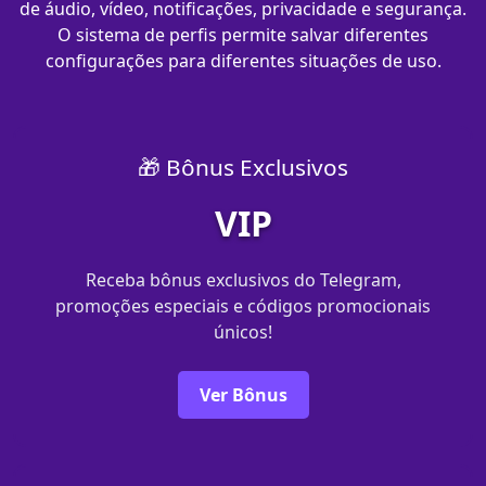
de áudio, vídeo, notificações, privacidade e segurança.
O sistema de perfis permite salvar diferentes
configurações para diferentes situações de uso.
🎁 Bônus Exclusivos
VIP
Receba bônus exclusivos do Telegram,
promoções especiais e códigos promocionais
únicos!
Ver Bônus