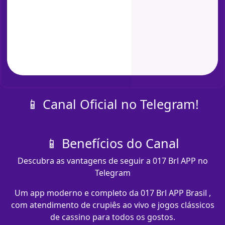
📱 Canal Oficial no Telegram!
📱 Benefícios do Canal
Descubra as vantagens de seguir a 017 Brl APP no
Telegram
Um app moderno e completo da 017 Brl APP Brasil ,
com atendimento de crupiês ao vivo e jogos clássicos
de cassino para todos os gostos.