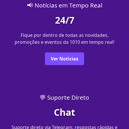
📢 Notícias em Tempo Real
24/7
Fique por dentro de todas as novidades,
promoções e eventos da 1010 em tempo real!
Ver Notícias
💬 Suporte Direto
Chat
Suporte direto via Telegram, respostas rápidas e