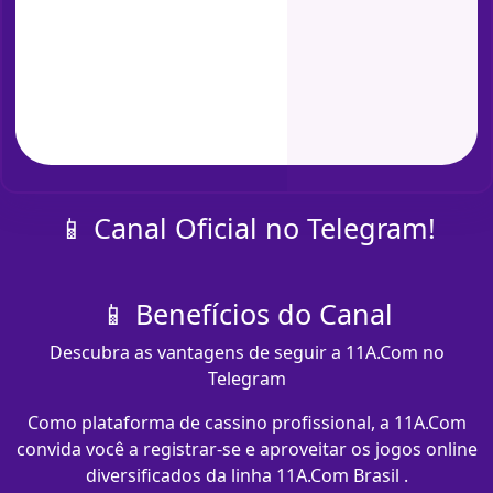
📱 Canal Oficial no Telegram!
📱 Benefícios do Canal
Descubra as vantagens de seguir a 11A.Com no
Telegram
Como plataforma de cassino profissional, a 11A.Com
convida você a registrar-se e aproveitar os jogos online
diversificados da linha 11A.Com Brasil .