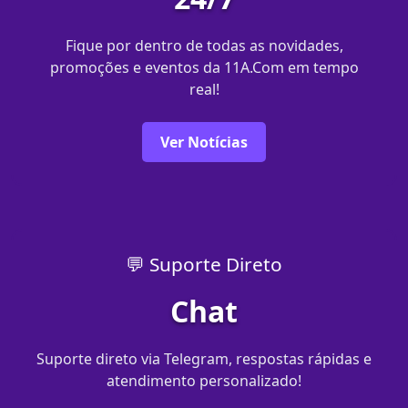
Fique por dentro de todas as novidades,
promoções e eventos da 11A.Com em tempo
real!
Ver Notícias
💬 Suporte Direto
Chat
Suporte direto via Telegram, respostas rápidas e
atendimento personalizado!