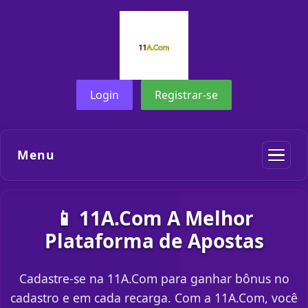
Login
Registrar-se
Menu
📱 11A.Com A Melhor
Plataforma de Apostas
Cadastre-se na 11A.Com para ganhar bônus no
cadastro e em cada recarga. Com a 11A.Com, você