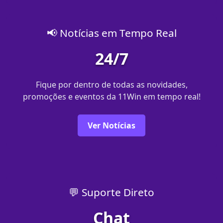
📢 Notícias em Tempo Real
24/7
Fique por dentro de todas as novidades,
promoções e eventos da 11Win em tempo real!
Ver Notícias
💬 Suporte Direto
Chat