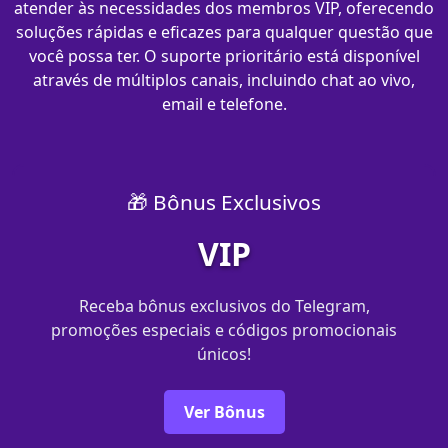
atender às necessidades dos membros VIP, oferecendo
soluções rápidas e eficazes para qualquer questão que
você possa ter. O suporte prioritário está disponível
através de múltiplos canais, incluindo chat ao vivo,
email e telefone.
🎁 Bônus Exclusivos
VIP
Receba bônus exclusivos do Telegram,
promoções especiais e códigos promocionais
únicos!
Ver Bônus