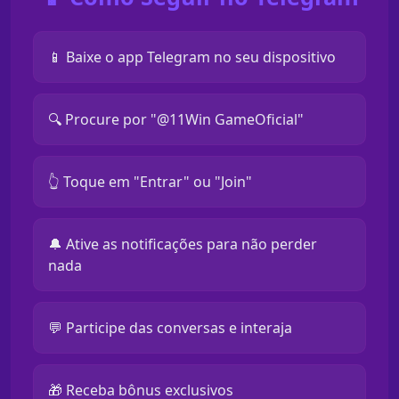
📱 Baixe o app Telegram no seu dispositivo
🔍 Procure por "@11Win GameOficial"
👆 Toque em "Entrar" ou "Join"
🔔 Ative as notificações para não perder
nada
💬 Participe das conversas e interaja
🎁 Receba bônus exclusivos