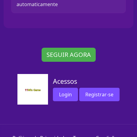
automaticamente
SEGUIR AGORA
Acessos
Login
Registrar-se