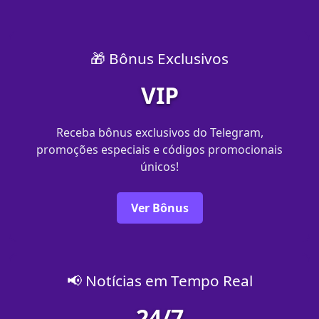
🎁 Bônus Exclusivos
VIP
Receba bônus exclusivos do Telegram,
promoções especiais e códigos promocionais
únicos!
Ver Bônus
📢 Notícias em Tempo Real
24/7