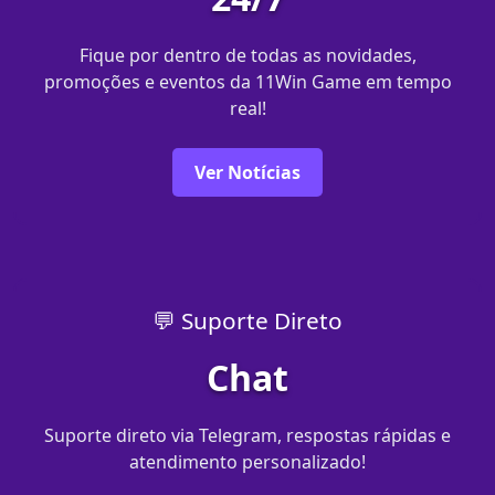
Fique por dentro de todas as novidades,
promoções e eventos da 11Win Game em tempo
real!
Ver Notícias
💬 Suporte Direto
Chat
Suporte direto via Telegram, respostas rápidas e
atendimento personalizado!