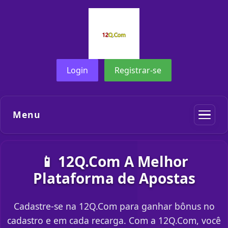
Login
Registrar-se
Menu
📱 12Q.Com A Melhor
Plataforma de Apostas
Cadastre-se na 12Q.Com para ganhar bônus no
cadastro e em cada recarga. Com a 12Q.Com, você