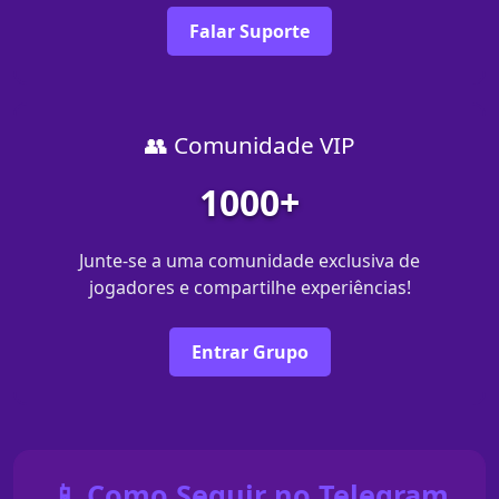
Falar Suporte
👥 Comunidade VIP
1000+
Junte-se a uma comunidade exclusiva de
jogadores e compartilhe experiências!
Entrar Grupo
📱 Como Seguir no Telegram