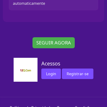
automaticamente
SEGUIR AGORA
Acessos
Login
Registrar-se