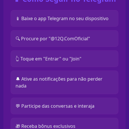
📱 Baixe o app Telegram no seu dispositivo
🔍 Procure por "@12Q.ComOficial"
👆 Toque em "Entrar" ou "Join"
🔔 Ative as notificações para não perder
nada
💬 Participe das conversas e interaja
🎁 Receba bônus exclusivos