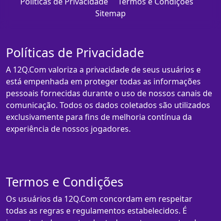
Políticas de Privacidade
Termos e Condições
Sitemap
Políticas de Privacidade
A 12Q.Com valoriza a privacidade de seus usuários e
está empenhada em proteger todas as informações
pessoais fornecidas durante o uso de nossos canais de
comunicação. Todos os dados coletados são utilizados
exclusivamente para fins de melhoria contínua da
experiência de nossos jogadores.
Termos e Condições
Os usuários da 12Q.Com concordam em respeitar
todas as regras e regulamentos estabelecidos. É