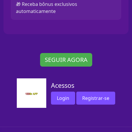
🎁 Receba bônus exclusivos
automaticamente
SEGUIR AGORA
Acessos
Login
Registrar-se