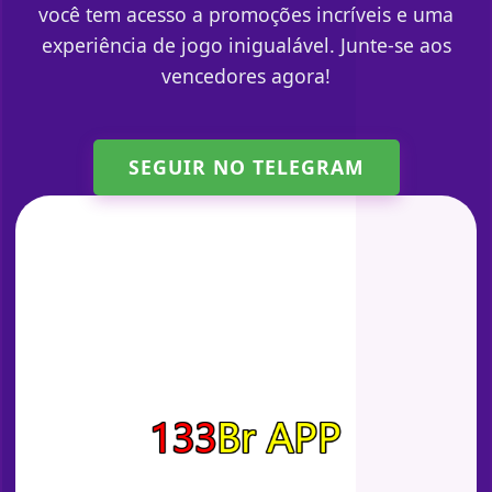
você tem acesso a promoções incríveis e uma
experiência de jogo inigualável. Junte-se aos
vencedores agora!
SEGUIR NO TELEGRAM