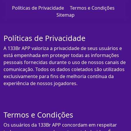
Políticas de Privacidade
Termos e Condições
Sitemap
Políticas de Privacidade
A 133Br APP valoriza a privacidade de seus usuários e
está empenhada em proteger todas as informações
pessoais fornecidas durante o uso de nossos canais de
comunicação. Todos os dados coletados são utilizados
exclusivamente para fins de melhoria contínua da
experiência de nossos jogadores.
Termos e Condições
Os usuários da 133Br APP concordam em respeitar