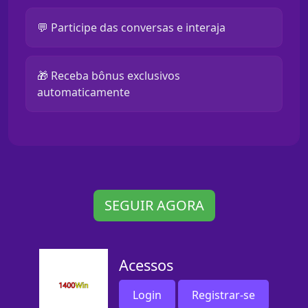
💬 Participe das conversas e interaja
🎁 Receba bônus exclusivos
automaticamente
SEGUIR AGORA
Acessos
Login
Registrar-se