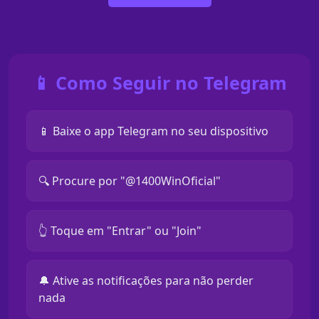
📱 Como Seguir no Telegram
📱 Baixe o app Telegram no seu dispositivo
🔍 Procure por "@1400WinOficial"
👆 Toque em "Entrar" ou "Join"
🔔 Ative as notificações para não perder
nada