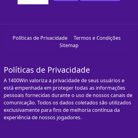
Políticas de Privacidade
Termos e Condições
Sitemap
Políticas de Privacidade
A 1400Win valoriza a privacidade de seus usuários e
está empenhada em proteger todas as informações
pessoais fornecidas durante o uso de nossos canais de
comunicação. Todos os dados coletados são utilizados
exclusivamente para fins de melhoria contínua da
experiência de nossos jogadores.