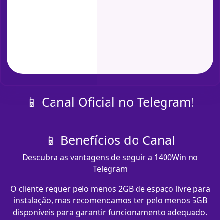
📱 Canal Oficial no Telegram!
📱 Benefícios do Canal
Descubra as vantagens de seguir a 1400Win no
Telegram
O cliente requer pelo menos 2GB de espaço livre para
instalação, mas recomendamos ter pelo menos 5GB
disponíveis para garantir funcionamento adequado.