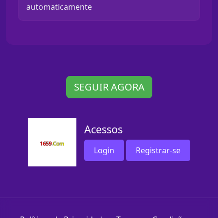
automaticamente
SEGUIR AGORA
Acessos
Login
Registrar-se