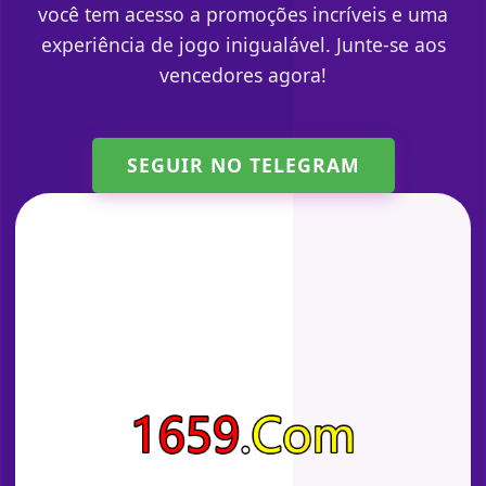
você tem acesso a promoções incríveis e uma
experiência de jogo inigualável. Junte-se aos
vencedores agora!
SEGUIR NO TELEGRAM