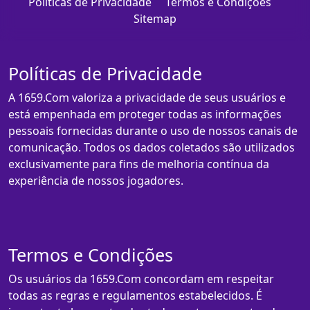
Políticas de Privacidade
Termos e Condições
Sitemap
Políticas de Privacidade
A 1659.Com valoriza a privacidade de seus usuários e
está empenhada em proteger todas as informações
pessoais fornecidas durante o uso de nossos canais de
comunicação. Todos os dados coletados são utilizados
exclusivamente para fins de melhoria contínua da
experiência de nossos jogadores.
Termos e Condições
Os usuários da 1659.Com concordam em respeitar
todas as regras e regulamentos estabelecidos. É