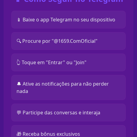
📱 Baixe o app Telegram no seu dispositivo
🔍 Procure por "@1659.ComOficial"
👆 Toque em "Entrar" ou "Join"
🔔 Ative as notificações para não perder
nada
💬 Participe das conversas e interaja
🎁 Receba bônus exclusivos