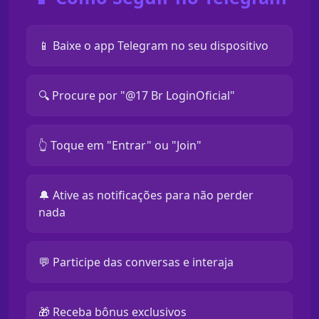
📱 Baixe o app Telegram no seu dispositivo
🔍 Procure por "@17 Br LoginOficial"
👆 Toque em "Entrar" ou "Join"
🔔 Ative as notificações para não perder
nada
💬 Participe das conversas e interaja
🎁 Receba bônus exclusivos