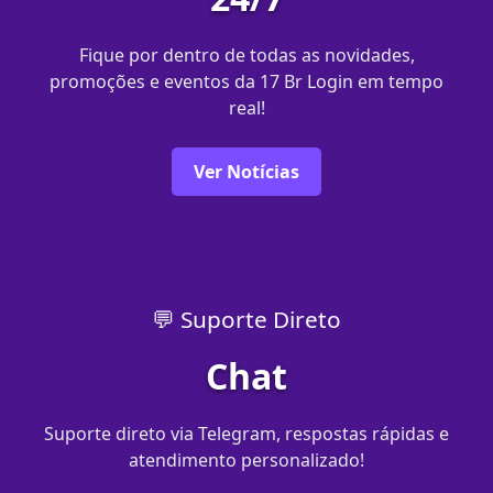
Fique por dentro de todas as novidades,
promoções e eventos da 17 Br Login em tempo
real!
Ver Notícias
💬 Suporte Direto
Chat
Suporte direto via Telegram, respostas rápidas e
atendimento personalizado!