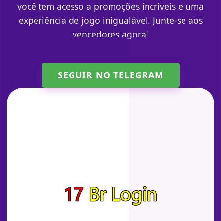
você tem acesso a promoções incríveis e uma
experiência de jogo inigualável. Junte-se aos
vencedores agora!
SEGUIR NO TELEGRAM