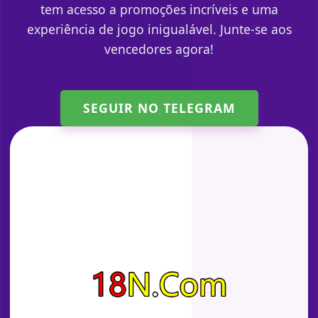
tem acesso a promoções incríveis e uma
experiência de jogo inigualável. Junte-se aos
vencedores agora!
SEGUIR NO TELEGRAM