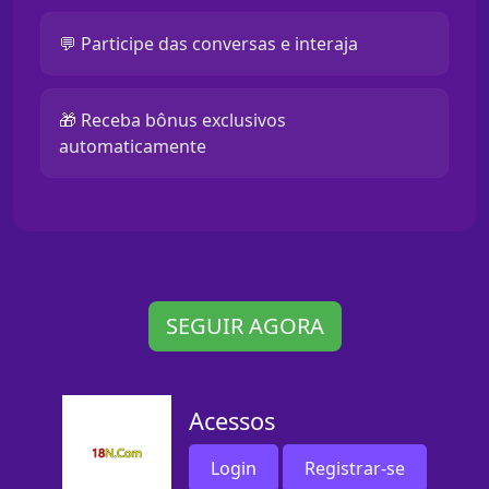
💬 Participe das conversas e interaja
🎁 Receba bônus exclusivos
automaticamente
SEGUIR AGORA
Acessos
Login
Registrar-se