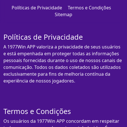
Políticas de Privacidade
Termos e Condições
Sitemap
Políticas de Privacidade
A 1977Win APP valoriza a privacidade de seus usuários
e está empenhada em proteger todas as informações
pessoais fornecidas durante o uso de nossos canais de
comunicação. Todos os dados coletados são utilizados
exclusivamente para fins de melhoria contínua da
experiência de nossos jogadores.
Termos e Condições
Os usuários da 1977Win APP concordam em respeitar