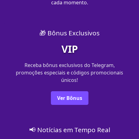
cada momento.
🎁 Bônus Exclusivos
VIP
Receba bônus exclusivos do Telegram,
promoções especiais e códigos promocionais
únicos!
Ver Bônus
📢 Notícias em Tempo Real