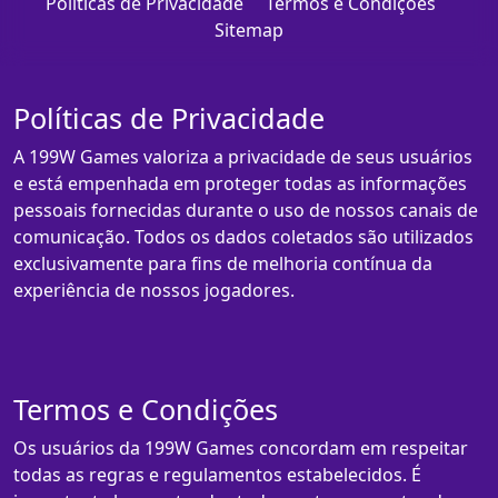
Políticas de Privacidade
Termos e Condições
Sitemap
Políticas de Privacidade
A 199W Games valoriza a privacidade de seus usuários
e está empenhada em proteger todas as informações
pessoais fornecidas durante o uso de nossos canais de
comunicação. Todos os dados coletados são utilizados
exclusivamente para fins de melhoria contínua da
experiência de nossos jogadores.
Termos e Condições
Os usuários da 199W Games concordam em respeitar
todas as regras e regulamentos estabelecidos. É