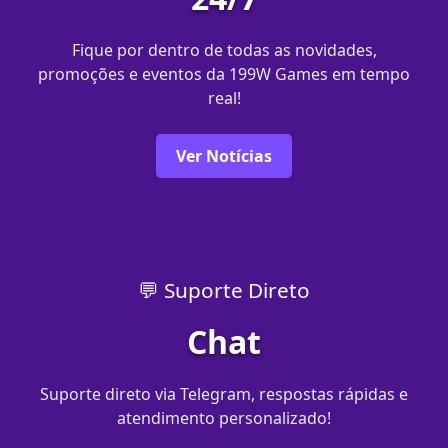
Fique por dentro de todas as novidades,
promoções e eventos da 199W Games em tempo
real!
Ver Notícias
💬 Suporte Direto
Chat
Suporte direto via Telegram, respostas rápidas e
atendimento personalizado!