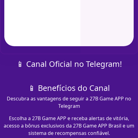
📱 Canal Oficial no Telegram!
📱 Benefícios do Canal
Descubra as vantagens de seguir a 27B Game APP no
Telegram
Escolha a 27B Game APP e receba alertas de vitória,
acesso a bônus exclusivos da 27B Game APP Brasil e um
sistema de recompensas confiável.