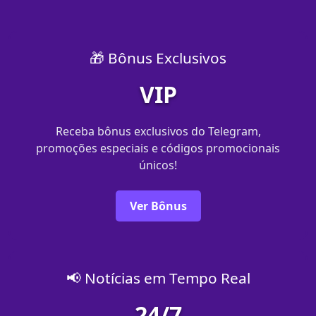
🎁 Bônus Exclusivos
VIP
Receba bônus exclusivos do Telegram,
promoções especiais e códigos promocionais
únicos!
Ver Bônus
📢 Notícias em Tempo Real
24/7