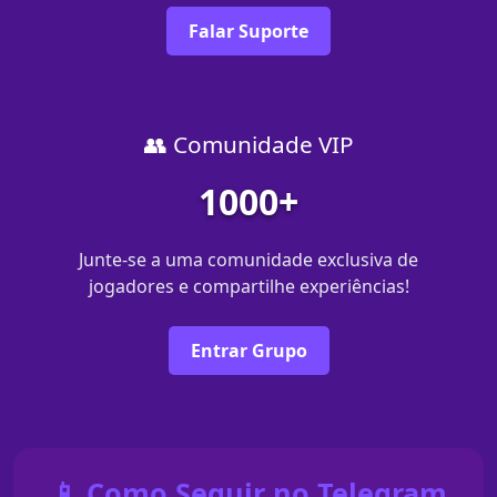
Falar Suporte
👥 Comunidade VIP
1000+
Junte-se a uma comunidade exclusiva de
jogadores e compartilhe experiências!
Entrar Grupo
📱 Como Seguir no Telegram