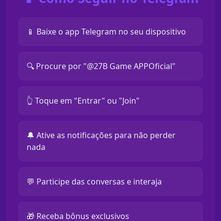
📱 Baixe o app Telegram no seu dispositivo
🔍 Procure por "@27B Game APPOficial"
👆 Toque em "Entrar" ou "Join"
🔔 Ative as notificações para não perder
nada
💬 Participe das conversas e interaja
🎁 Receba bônus exclusivos