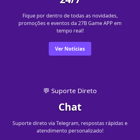
Fique por dentro de todas as novidades,
promoções e eventos da 27B Game APP em
tempo real!
Ver Notícias
💬 Suporte Direto
Chat
Suporte direto via Telegram, respostas rápidas e
atendimento personalizado!