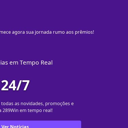
comece agora sua jornada rumo aos prêmios!
cias em Tempo Real
24/7
e todas as novidades, promoções e
a 289Win em tempo real!
Ver Notícias