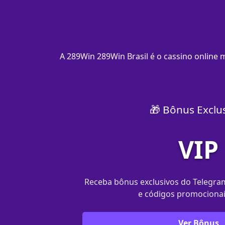
A 289Win 289Win Brasil é o cassino online
🎁 Bônus Exclu
VIP
Receba bônus exclusivos do Telegra
e códigos promocionai
Ver Bônus