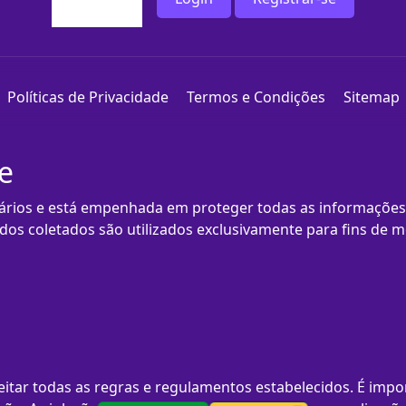
Políticas de Privacidade
Termos e Condições
Sitemap
de
uários e está empenhada em proteger todas as informações
os coletados são utilizados exclusivamente para fins de m
ar todas as regras e regulamentos estabelecidos. É impor