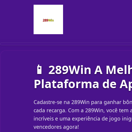
📱 289Win A Mel
Plataforma de A
Cadastre-se na 289Win para ganhar bôn
cada recarga. Com a 289Win, você tem 
incríveis e uma experiência de jogo inig
vencedores agora!