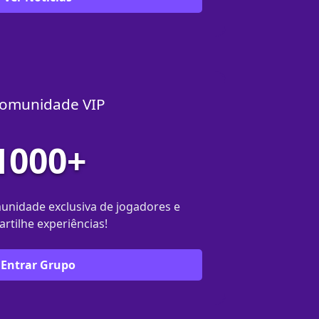
Comunidade VIP
1000+
unidade exclusiva de jogadores e
rtilhe experiências!
Entrar Grupo