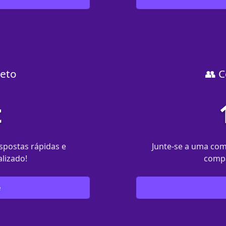
reto
👥 
t
espostas rápidas e
Junte-se a uma com
lizado!
compa
e