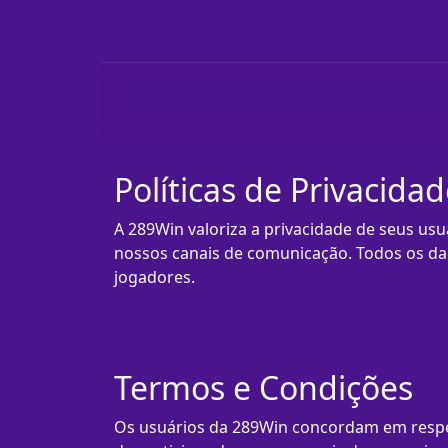
Políticas de Privacida
A 289Win valoriza a privacidade de seus us
nossos canais de comunicação. Todos os dad
jogadores.
Termos e Condições
Os usuários da 289Win concordam em respeit