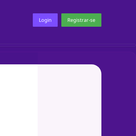
Login
Registrar-se