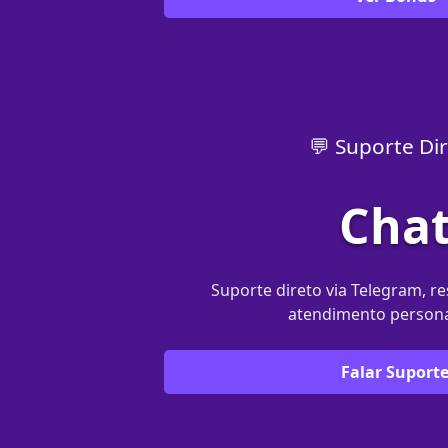
💬 Suporte Di
Cha
Suporte direto via Telegram, r
atendimento persona
Falar Suport