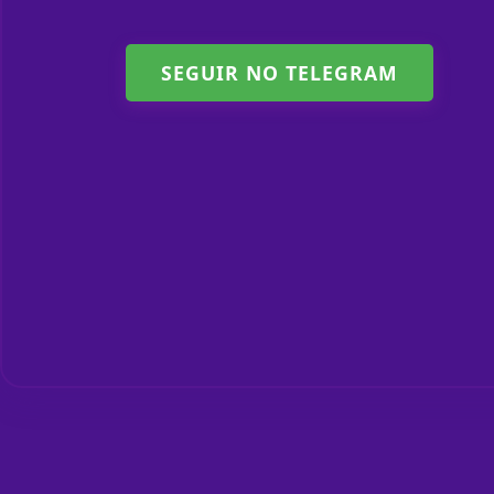
SEGUIR NO TELEGRAM