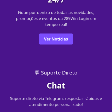
Fique por dentro de todas as novidades,
promoções e eventos da 289Win Login em
tempo real!
Ver Notícias
💬 Suporte Direto
Chat
Suporte direto via Telegram, respostas rápidas e
atendimento personalizado!