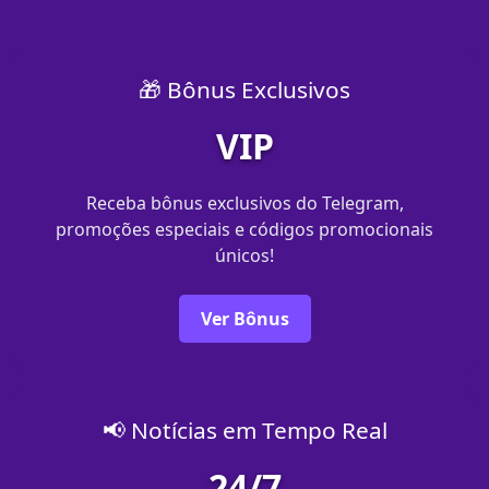
🎁 Bônus Exclusivos
VIP
Receba bônus exclusivos do Telegram,
promoções especiais e códigos promocionais
únicos!
Ver Bônus
📢 Notícias em Tempo Real
24/7