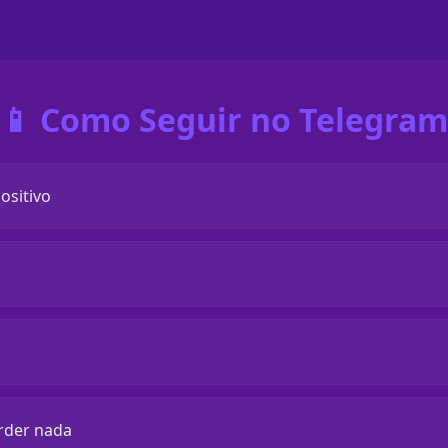
📱 Como Seguir no Telegram
ositivo
erder nada