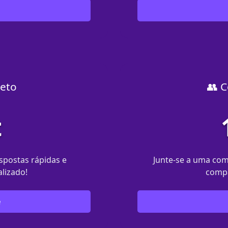
reto
👥 
t
espostas rápidas e
Junte-se a uma com
lizado!
compa
e