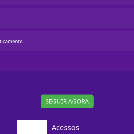
a
aticamente
SEGUIR AGORA
Acessos