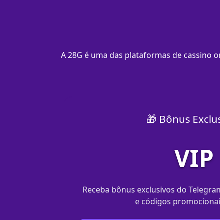
A 28G é uma das plataformas de cassino onl
🎁 Bônus Exclu
VIP
Receba bônus exclusivos do Telegra
e códigos promocionai