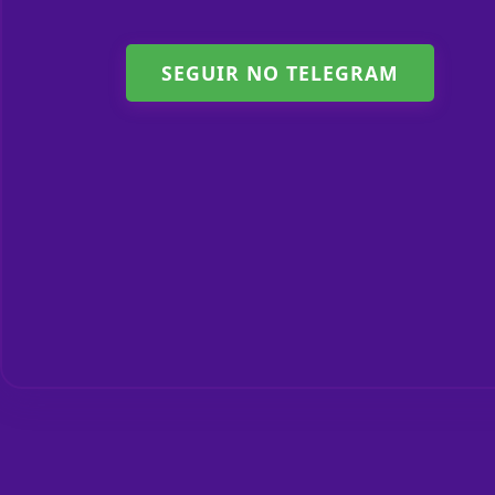
SEGUIR NO TELEGRAM