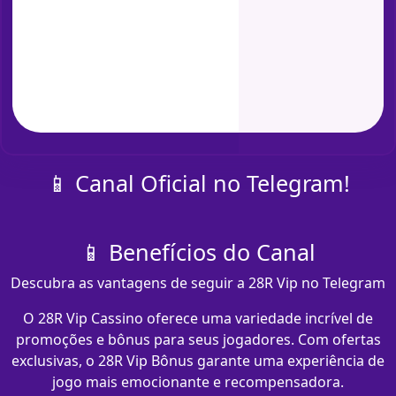
📱 Canal Oficial no Telegram!
📱 Benefícios do Canal
Descubra as vantagens de seguir a 28R Vip no Telegram
O 28R Vip Cassino oferece uma variedade incrível de
promoções e bônus para seus jogadores. Com ofertas
exclusivas, o 28R Vip Bônus garante uma experiência de
jogo mais emocionante e recompensadora.