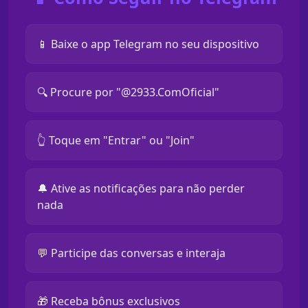
📱 Baixe o app Telegram no seu dispositivo
🔍 Procure por "@2933.ComOficial"
👆 Toque em "Entrar" ou "Join"
🔔 Ative as notificações para não perder
nada
💬 Participe das conversas e interaja
🎁 Receba bônus exclusivos