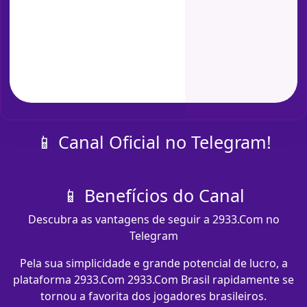
📱 Canal Oficial no Telegram!
📱 Benefícios do Canal
Descubra as vantagens de seguir a 2933.Com no
Telegram
Pela sua simplicidade e grande potencial de lucro, a
plataforma 2933.Com 2933.Com Brasil rapidamente se
tornou a favorita dos jogadores brasileiros.