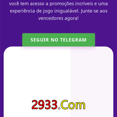
você tem acesso a promoções incríveis e uma
experiência de jogo inigualável. Junte-se aos
vencedores agora!
SEGUIR NO TELEGRAM