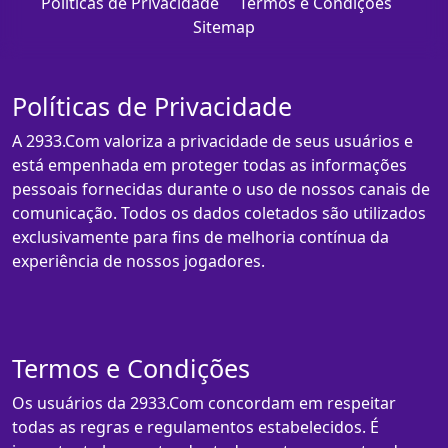
Políticas de Privacidade
Termos e Condições
Sitemap
Políticas de Privacidade
A 2933.Com valoriza a privacidade de seus usuários e
está empenhada em proteger todas as informações
pessoais fornecidas durante o uso de nossos canais de
comunicação. Todos os dados coletados são utilizados
exclusivamente para fins de melhoria contínua da
experiência de nossos jogadores.
Termos e Condições
Os usuários da 2933.Com concordam em respeitar
todas as regras e regulamentos estabelecidos. É