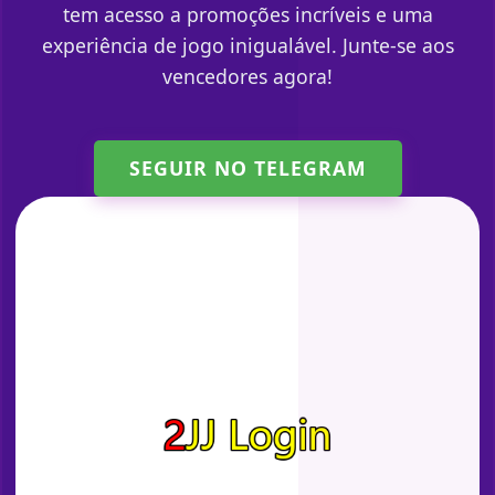
tem acesso a promoções incríveis e uma
experiência de jogo inigualável. Junte-se aos
vencedores agora!
SEGUIR NO TELEGRAM