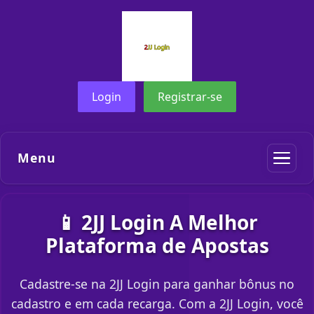
Login
Registrar-se
Menu
📱 2JJ Login A Melhor
Plataforma de Apostas
Cadastre-se na 2JJ Login para ganhar bônus no
cadastro e em cada recarga. Com a 2JJ Login, você