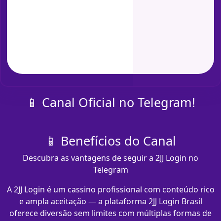
📱 Canal Oficial no Telegram!
📱 Benefícios do Canal
Descubra as vantagens de seguir a 2JJ Login no
Telegram
A 2JJ Login é um cassino profissional com conteúdo rico
e ampla aceitação — a plataforma 2JJ Login Brasil
oferece diversão sem limites com múltiplas formas de