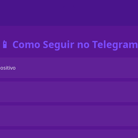
📱 Como Seguir no Telegram
ositivo