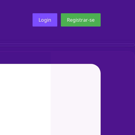
Login
Registrar-se