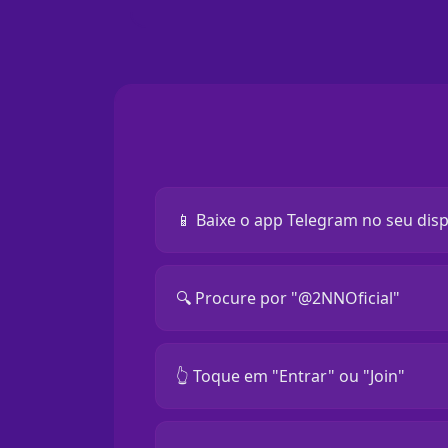
📱 Baixe o app Telegram no seu disp
🔍 Procure por "@2NNOficial"
👆 Toque em "Entrar" ou "Join"