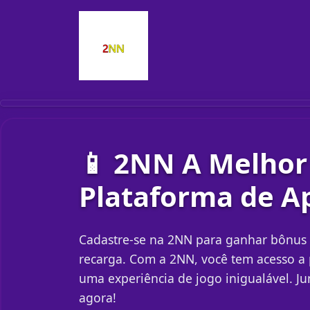
📱 2NN A Melhor
Plataforma de A
Cadastre-se na 2NN para ganhar bônus 
recarga. Com a 2NN, você tem acesso a 
uma experiência de jogo inigualável. J
agora!