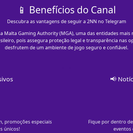
📱 Benefícios do Canal
Descubra as vantagens de seguir a 2NN no Telegram
a Malta Gaming Authority (MGA), uma das entidades mais re
asileiro, pois assegura proteção legal e transparência nas 
desfrutem de um ambiente de jogo seguro e confiável.
sivos
📢 Notí
m, promoções especiais
Fique por dentro d
s únicos!
eventos 