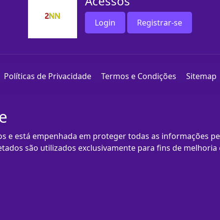
Acessos
Login
Registrar-se
Políticas de Privacidade
Termos e Condições
Sitemap
de
rios e está empenhada em proteger todas as informações pe
tados são utilizados exclusivamente para fins de melhoria