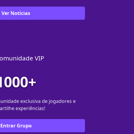
Ver Notícias
Comunidade VIP
1000+
unidade exclusiva de jogadores e
rtilhe experiências!
Entrar Grupo