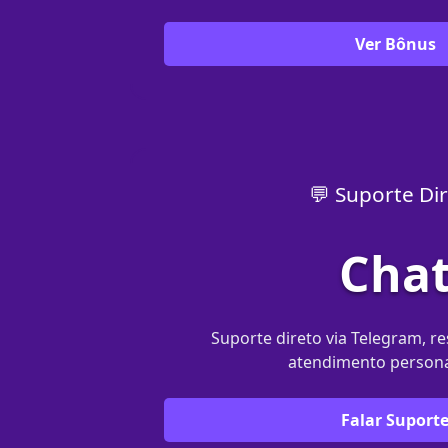
Ver Bônus
💬 Suporte Di
Cha
Suporte direto via Telegram, r
atendimento persona
Falar Suport