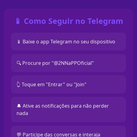
📱 Como Seguir no Telegram
📱 Baixe o app Telegram no seu dispositivo
🔍 Procure por "@2NNaPPOficial"
👆 Toque em "Entrar" ou "Join"
🔔 Ative as notificações para não perder
nada
💬 Participe das conversas e interaja