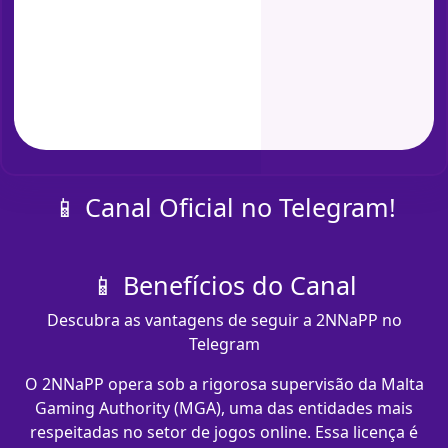
📱 Canal Oficial no Telegram!
📱 Benefícios do Canal
Descubra as vantagens de seguir a 2NNaPP no
Telegram
O 2NNaPP opera sob a rigorosa supervisão da Malta
Gaming Authority (MGA), uma das entidades mais
respeitadas no setor de jogos online. Essa licença é