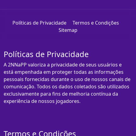
Políticas de Privacidade
Termos e Condições
Sitemap
Políticas de Privacidade
A 2NNaPP valoriza a privacidade de seus usuários e
está empenhada em proteger todas as informações
pessoais fornecidas durante o uso de nossos canais de
comunicação. Todos os dados coletados são utilizados
exclusivamente para fins de melhoria contínua da
experiência de nossos jogadores.
Termos e Condições