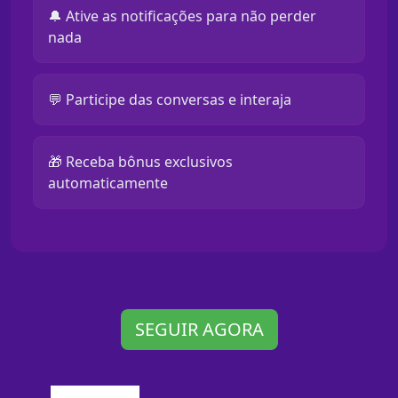
🔔 Ative as notificações para não perder
nada
💬 Participe das conversas e interaja
🎁 Receba bônus exclusivos
automaticamente
SEGUIR AGORA