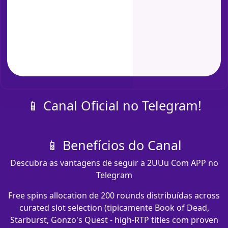
📱 Canal Oficial no Telegram!
📱 Benefícios do Canal
Descubra as vantagens de seguir a 2UUu Com APP no
Telegram
Free spins allocation de 200 rounds distribuídas across
curated slot selection (tipicamente Book of Dead,
Starburst, Gonzo's Quest - high-RTP titles com proven