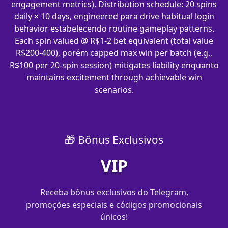
engagement metrics). Distribution schedule: 20 spins
daily × 10 days, engineered para drive habitual login
behavior estabelecendo routine gameplay patterns.
Each spin valued @ R$1-2 bet equivalent (total value
R$200-400), porém capped max win per batch (e.g.,
R$100 per 20-spin session) mitigates liability enquanto
maintains excitement through achievable win
scenarios.
🎁 Bônus Exclusivos
VIP
Receba bônus exclusivos do Telegram,
promoções especiais e códigos promocionais
únicos!