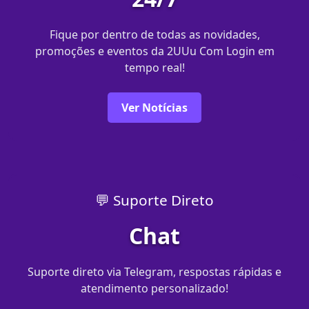
Fique por dentro de todas as novidades,
promoções e eventos da 2UUu Com Login em
tempo real!
Ver Notícias
💬 Suporte Direto
Chat
Suporte direto via Telegram, respostas rápidas e
atendimento personalizado!