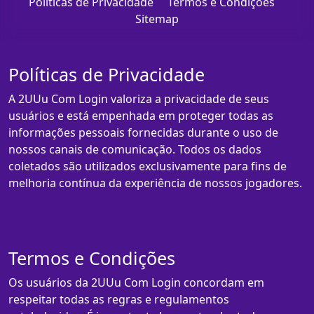
Políticas de Privacidade
Termos e Condições
Sitemap
Políticas de Privacidade
A 2UUu Com Login valoriza a privacidade de seus
usuários e está empenhada em proteger todas as
informações pessoais fornecidas durante o uso de
nossos canais de comunicação. Todos os dados
coletados são utilizados exclusivamente para fins de
melhoria contínua da experiência de nossos jogadores.
Termos e Condições
Os usuários da 2UUu Com Login concordam em
respeitar todas as regras e regulamentos