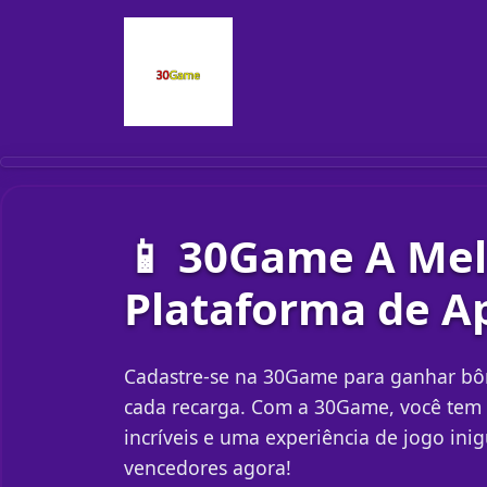
📱 30Game A Me
Plataforma de A
Cadastre-se na 30Game para ganhar bô
cada recarga. Com a 30Game, você tem
incríveis e uma experiência de jogo inig
vencedores agora!