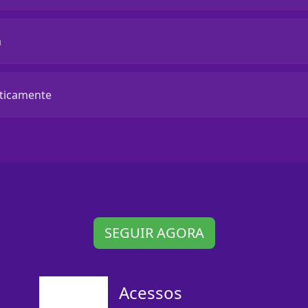
a
aticamente
SEGUIR AGORA
Acessos