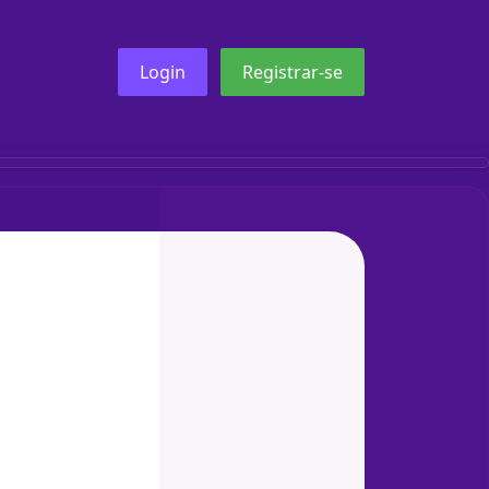
Login
Registrar-se