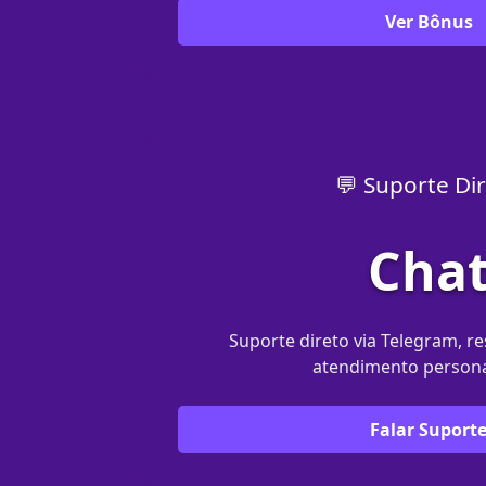
Ver Bônus
💬 Suporte Di
Cha
Suporte direto via Telegram, r
atendimento persona
Falar Suport