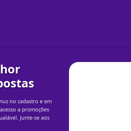
lhor
postas
nus no cadastro e em
 acesso a promoções
ualável. Junte-se aos