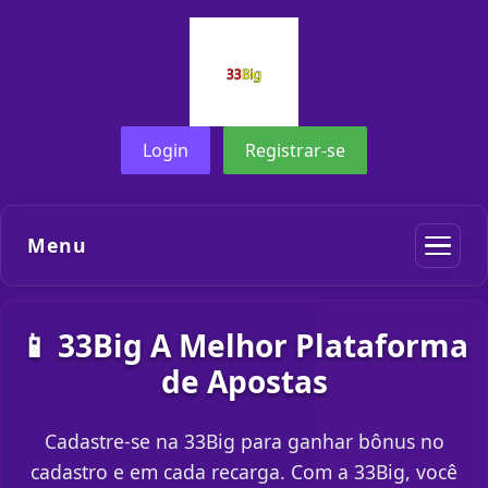
Login
Registrar-se
Menu
📱 33Big A Melhor Plataforma
de Apostas
Cadastre-se na 33Big para ganhar bônus no
cadastro e em cada recarga. Com a 33Big, você