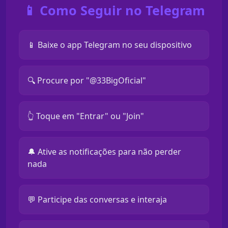
📱 Como Seguir no Telegram
📱 Baixe o app Telegram no seu dispositivo
🔍 Procure por "@33BigOficial"
👆 Toque em "Entrar" ou "Join"
🔔 Ative as notificações para não perder
nada
💬 Participe das conversas e interaja