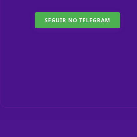
SEGUIR NO TELEGRAM