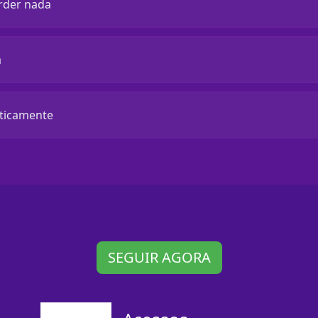
erder nada
a
aticamente
SEGUIR AGORA