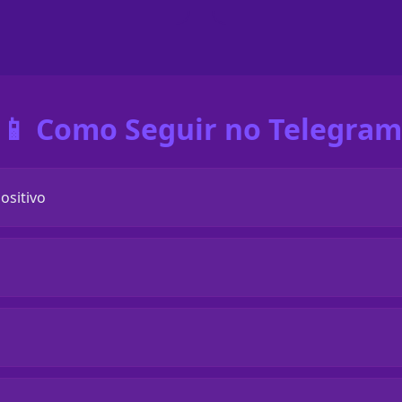
📱 Como Seguir no Telegram
ositivo