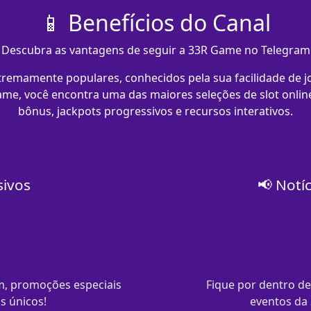
📱 Benefícios do Canal
Descubra as vantagens de seguir a 33R Game no Telegram
tremamente populares, conhecidos pela sua facilidade de jog
e, você encontra uma das maiores seleções de slot online
bônus, jackpots progressivos e recursos interativos.
sivos
📢 Notí
m, promoções especiais
Fique por dentro d
s únicos!
eventos da