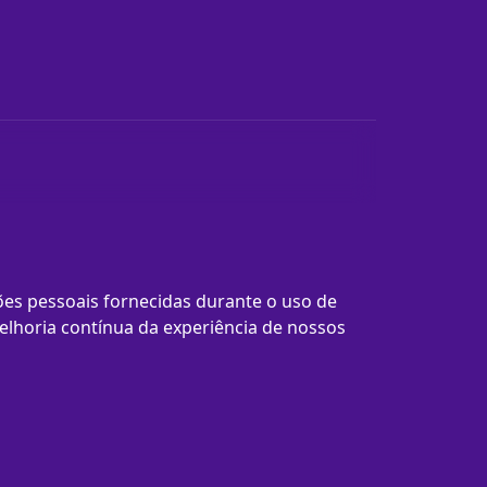
es pessoais fornecidas durante o uso de
elhoria contínua da experiência de nossos