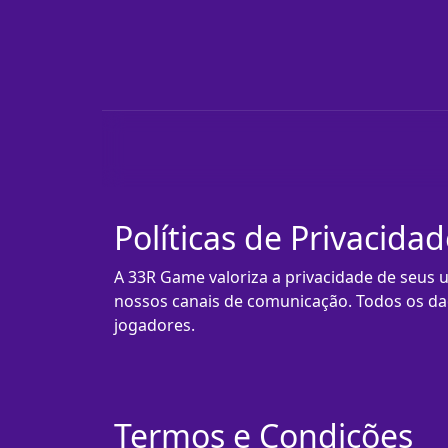
Políticas de Privacida
A 33R Game valoriza a privacidade de seus
nossos canais de comunicação. Todos os dad
jogadores.
Termos e Condições