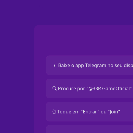
📱 Baixe o app Telegram no seu disp
🔍 Procure por "@33R GameOficial"
👆 Toque em "Entrar" ou "Join"