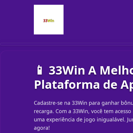
📱 33Win A Melh
Plataforma de A
Cadastre-se na 33Win para ganhar bônu
recarga. Com a 33Win, você tem acesso 
uma experiência de jogo inigualável. J
agora!