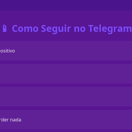
📱 Como Seguir no Telegram
ositivo
erder nada