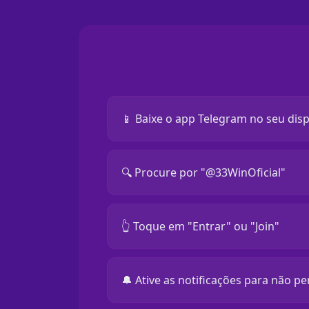
📱 Baixe o app Telegram no seu disp
🔍 Procure por "@33WinOficial"
👆 Toque em "Entrar" ou "Join"
🔔 Ative as notificações para não p