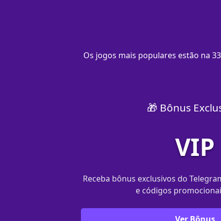
Os jogos mais populares estão na 3
🎁 Bônus Exclu
VIP
Receba bônus exclusivos do Telegra
e códigos promocionai
Ver Bônus