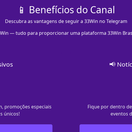
📱 Benefícios do Canal
Descubra as vantagens de seguir a 33Win no Telegram
3Win — tudo para proporcionar uma plataforma 33Win Brasil
sivos
📢 Notí
m, promoções especiais
Fique por dentro d
s únicos!
eventos d