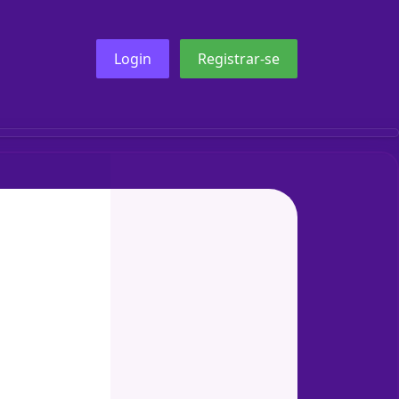
Login
Registrar-se