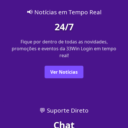
📢 Notícias em Tempo Real
24/7
Fique por dentro de todas as novidades,
promoções e eventos da 33Win Login em tempo
real!
Ver Notícias
💬 Suporte Direto
Chat