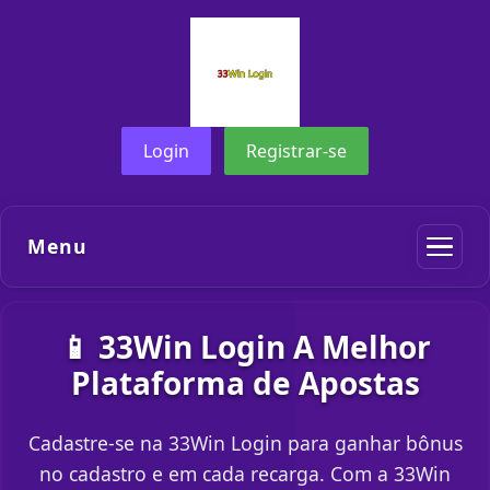
Login
Registrar-se
Menu
📱 33Win Login A Melhor
Plataforma de Apostas
Cadastre-se na 33Win Login para ganhar bônus
no cadastro e em cada recarga. Com a 33Win