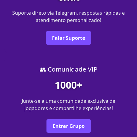
Suporte direto via Telegram, respostas rápidas e
atendimento personalizado!
Falar Suporte
👥 Comunidade VIP
1000+
Junte-se a uma comunidade exclusiva de
jogadores e compartilhe experiências!
Entrar Grupo