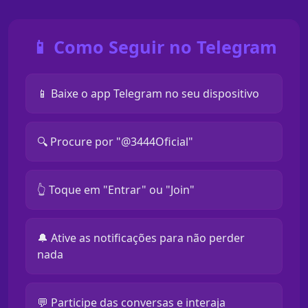
📱 Como Seguir no Telegram
📱 Baixe o app Telegram no seu dispositivo
🔍 Procure por "@3444Oficial"
👆 Toque em "Entrar" ou "Join"
🔔 Ative as notificações para não perder
nada
💬 Participe das conversas e interaja