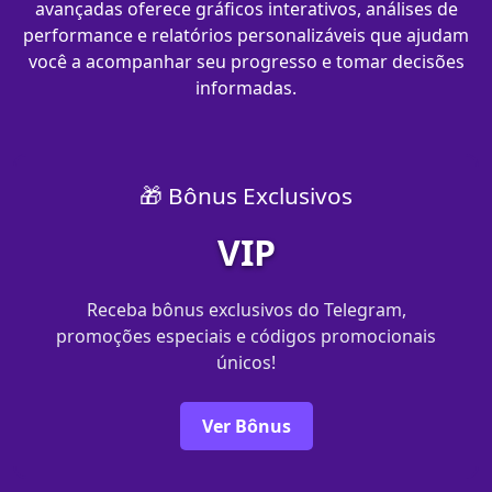
avançadas oferece gráficos interativos, análises de
performance e relatórios personalizáveis que ajudam
você a acompanhar seu progresso e tomar decisões
informadas.
🎁 Bônus Exclusivos
VIP
Receba bônus exclusivos do Telegram,
promoções especiais e códigos promocionais
únicos!
Ver Bônus