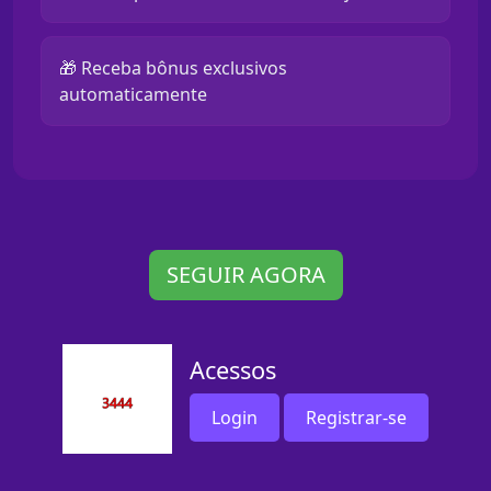
🎁 Receba bônus exclusivos
automaticamente
SEGUIR AGORA
Acessos
Login
Registrar-se