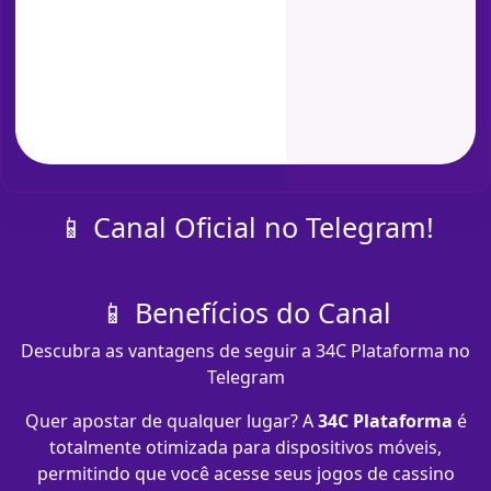
📱 Canal Oficial no Telegram!
📱 Benefícios do Canal
Descubra as vantagens de seguir a 34C Plataforma no
Telegram
Quer apostar de qualquer lugar? A
34C Plataforma
é
totalmente otimizada para dispositivos móveis,
permitindo que você acesse seus jogos de cassino