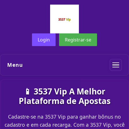
Login
Registrar-se
Menu
📱 3537 Vip A Melhor
Plataforma de Apostas
Cadastre-se na 3537 Vip para ganhar bônus no
cadastro e em cada recarga. Com a 3537 Vip, você