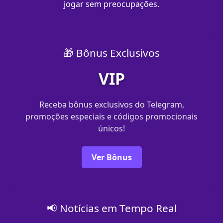
jogar sem preocupações.
🎁 Bônus Exclusivos
VIP
Receba bônus exclusivos do Telegram,
promoções especiais e códigos promocionais
únicos!
Ver Bônus
📢 Notícias em Tempo Real