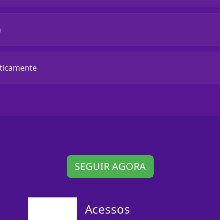
a
aticamente
SEGUIR AGORA
Acessos