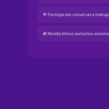
💬 Participe das conversas e interaj
🎁 Receba bônus exclusivos autom