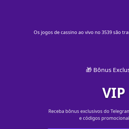
Os jogos de cassino ao vivo no 3539 são tr
🎁 Bônus Exclu
VIP
Receba bônus exclusivos do Telegra
e códigos promocionai