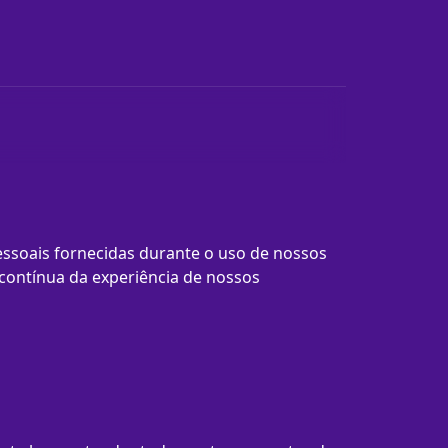
essoais fornecidas durante o uso de nossos
 contínua da experiência de nossos