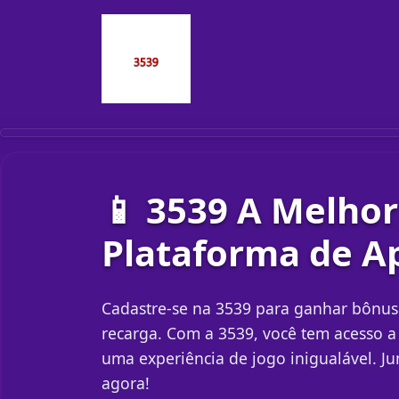
📱 3539 A Melhor
Plataforma de A
Cadastre-se na 3539 para ganhar bônus
recarga. Com a 3539, você tem acesso a
uma experiência de jogo inigualável. J
agora!