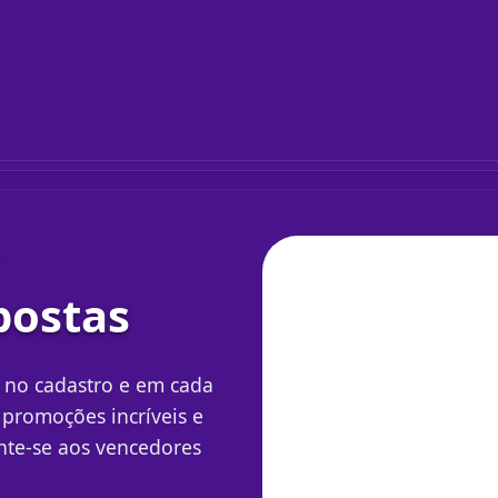
postas
 no cadastro e em cada
 promoções incríveis e
unte-se aos vencedores