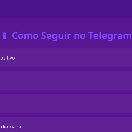
📱 Como Seguir no Telegram
ositivo
erder nada