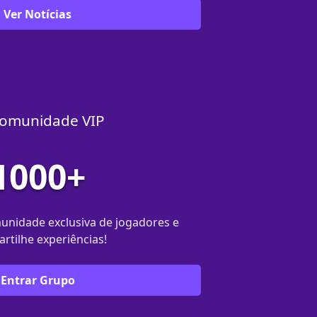
Ver Notícias
Comunidade VIP
1000+
unidade exclusiva de jogadores e
rtilhe experiências!
Entrar Grupo