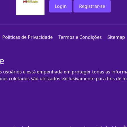
Login
Registrar-se
Políticas de Privacidade
Termos e Condições
Sitemap
de
us usuários e está empenhada em proteger todas as inform
os coletados são utilizados exclusivamente para fins de m