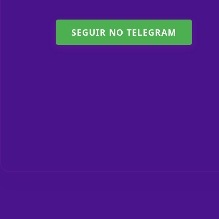
SEGUIR NO TELEGRAM