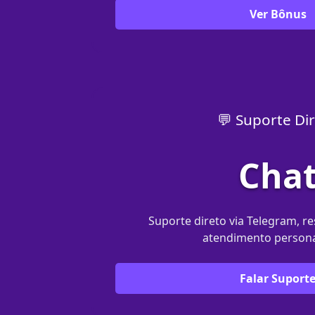
Ver Bônus
💬 Suporte Di
Cha
Suporte direto via Telegram, r
atendimento persona
Falar Suport