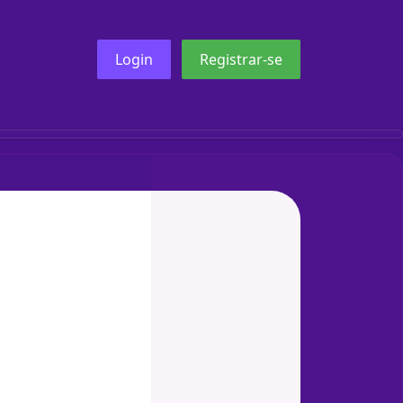
Login
Registrar-se