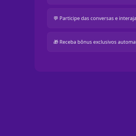
💬 Participe das conversas e interaj
🎁 Receba bônus exclusivos autom