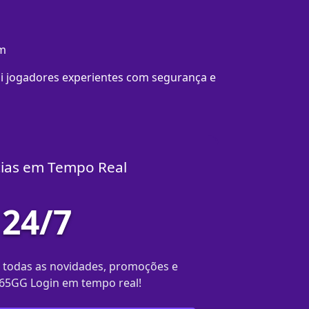
am
ai jogadores experientes com segurança e
cias em Tempo Real
24/7
e todas as novidades, promoções e
65GG Login em tempo real!