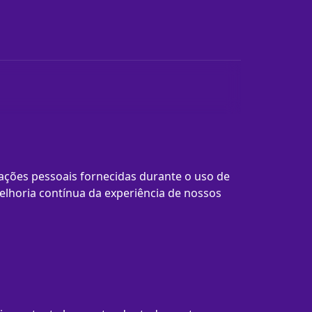
ações pessoais fornecidas durante o uso de
elhoria contínua da experiência de nossos