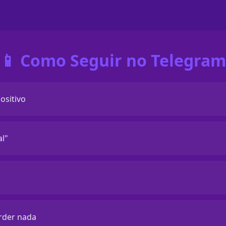
📱 Como Seguir no Telegram
ositivo
l"
erder nada