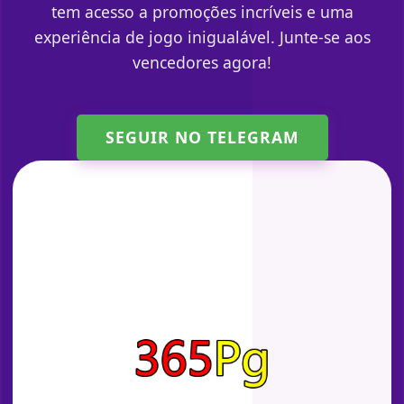
tem acesso a promoções incríveis e uma
experiência de jogo inigualável. Junte-se aos
vencedores agora!
SEGUIR NO TELEGRAM