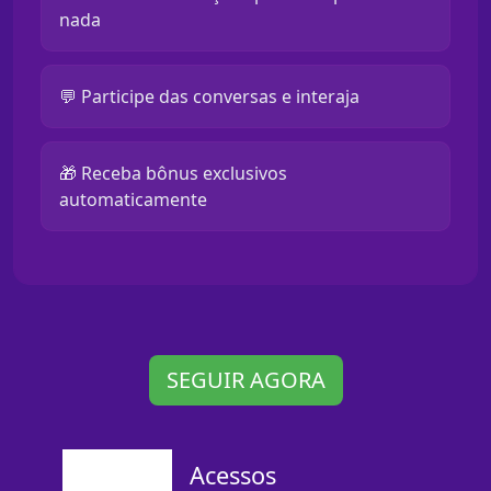
nada
💬 Participe das conversas e interaja
🎁 Receba bônus exclusivos
automaticamente
SEGUIR AGORA
Acessos