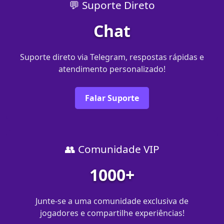
💬 Suporte Direto
Chat
Suporte direto via Telegram, respostas rápidas e
atendimento personalizado!
Falar Suporte
👥 Comunidade VIP
1000+
Junte-se a uma comunidade exclusiva de
jogadores e compartilhe experiências!