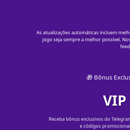
As atualizações automáticas incluem melh
jogo seja sempre a melhor possível. N
feed
🎁 Bônus Exclu
VIP
Receba bônus exclusivos do Telegra
e códigos promocionai