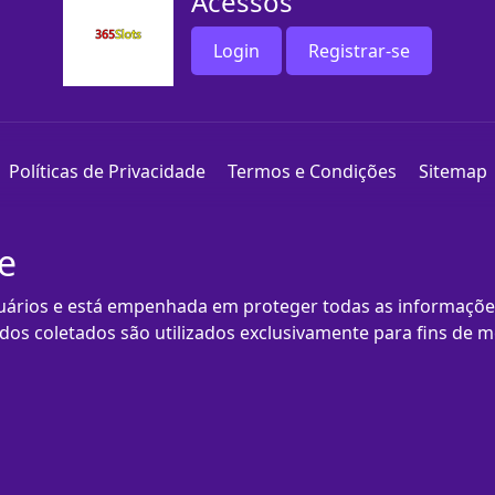
Acessos
Login
Registrar-se
Políticas de Privacidade
Termos e Condições
Sitemap
de
usuários e está empenhada em proteger todas as informaçõe
os coletados são utilizados exclusivamente para fins de m