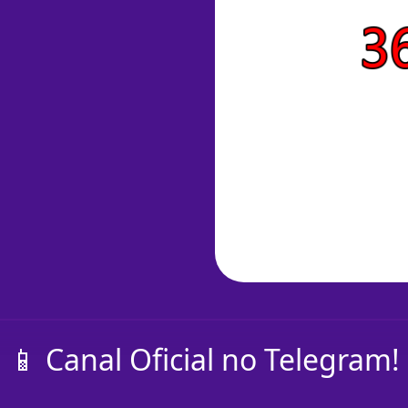
📱 Canal Oficial no Telegram!