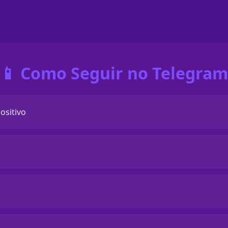
📱 Como Seguir no Telegram
ositivo