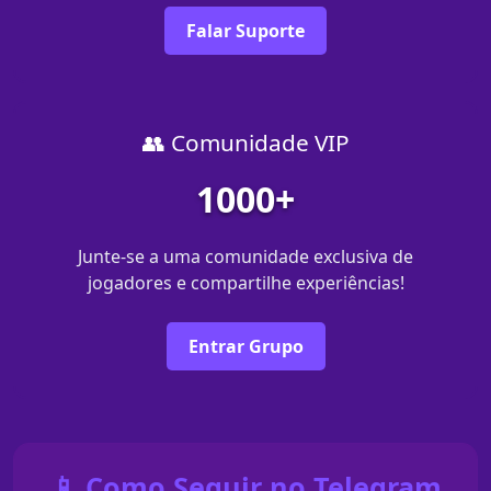
Falar Suporte
👥 Comunidade VIP
1000+
Junte-se a uma comunidade exclusiva de
jogadores e compartilhe experiências!
Entrar Grupo
📱 Como Seguir no Telegram