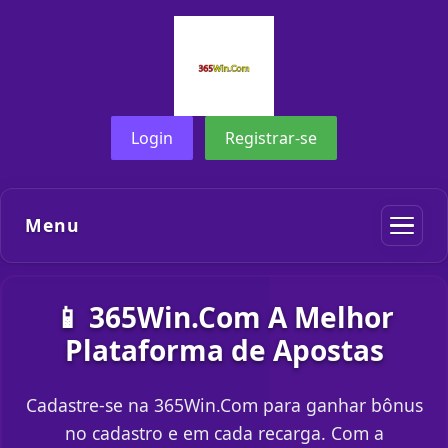
Login
Registrar-se
Menu
📱 365Win.Com A Melhor
Plataforma de Apostas
Cadastre-se na 365Win.Com para ganhar bônus
no cadastro e em cada recarga. Com a