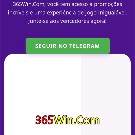
365Win.Com, você tem acesso a promoções
incríveis e uma experiência de jogo inigualável.
Junte-se aos vencedores agora!
SEGUIR NO TELEGRAM