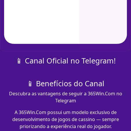
📱 Canal Oficial no Telegram!
📱 Benefícios do Canal
Descubra as vantagens de seguir a 365Win.Com no
Telegram
A 365Win.Com possui um modelo exclusivo de
desenvolvimento de jogos de cassino — sempre
priorizando a experiência real do jogador.