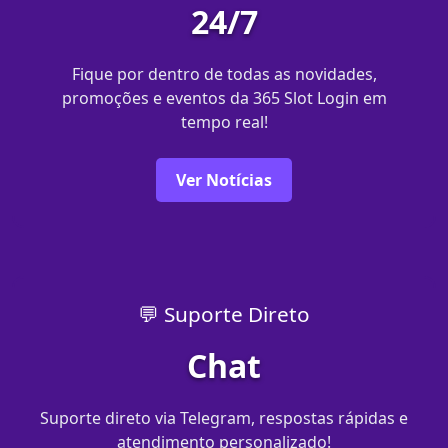
24/7
Fique por dentro de todas as novidades,
promoções e eventos da 365 Slot Login em
tempo real!
Ver Notícias
💬 Suporte Direto
Chat
Suporte direto via Telegram, respostas rápidas e
atendimento personalizado!