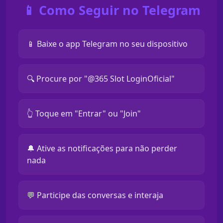
📱 Como Seguir no Telegram
📱 Baixe o app Telegram no seu dispositivo
🔍 Procure por "@365 Slot LoginOficial"
👆 Toque em "Entrar" ou "Join"
🔔 Ative as notificações para não perder
nada
💬 Participe das conversas e interaja