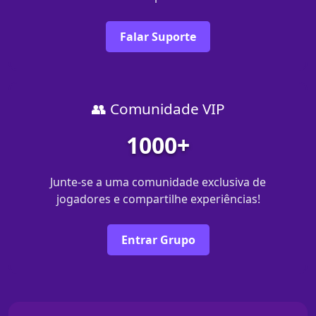
Falar Suporte
👥 Comunidade VIP
1000+
Junte-se a uma comunidade exclusiva de
jogadores e compartilhe experiências!
Entrar Grupo