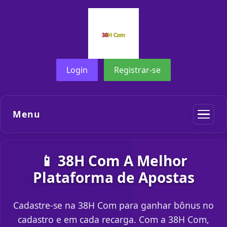
Login
Registrar-se
Menu
📱 38H Com A Melhor
Plataforma de Apostas
Cadastre-se na 38H Com para ganhar bônus no
cadastro e em cada recarga. Com a 38H Com,