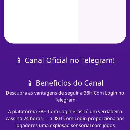
📱 Canal Oficial no Telegram!
📱 Benefícios do Canal
Descubra as vantagens de seguir a 38H Com Login no
Telegram
A plataforma 38H Com Login Brasil é um verdadeiro
cassino 24 horas — a 38H Com Login proporciona aos
jogadores uma explosão sensorial com jogos