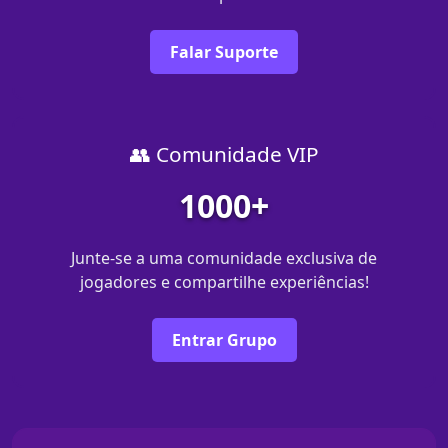
Falar Suporte
👥 Comunidade VIP
1000+
Junte-se a uma comunidade exclusiva de
jogadores e compartilhe experiências!
Entrar Grupo