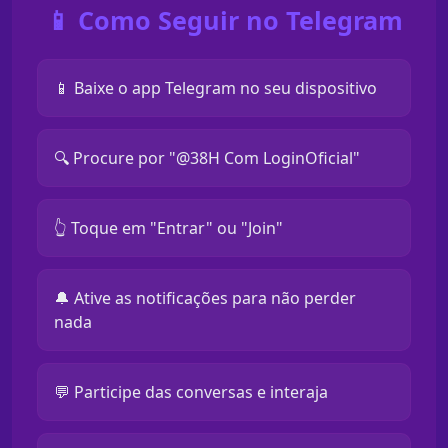
📱 Como Seguir no Telegram
📱 Baixe o app Telegram no seu dispositivo
🔍 Procure por "@38H Com LoginOficial"
👆 Toque em "Entrar" ou "Join"
🔔 Ative as notificações para não perder
nada
💬 Participe das conversas e interaja