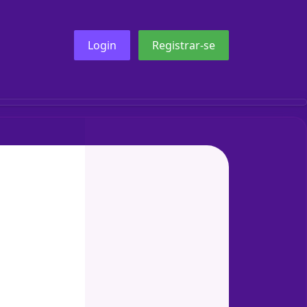
Login
Registrar-se