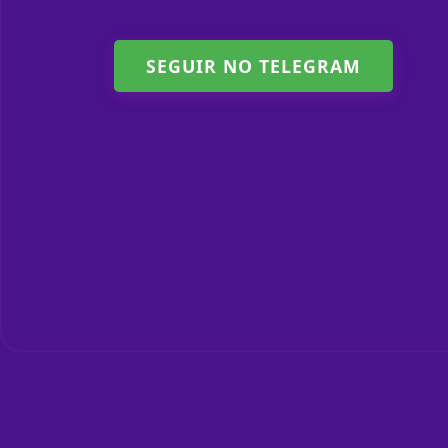
SEGUIR NO TELEGRAM