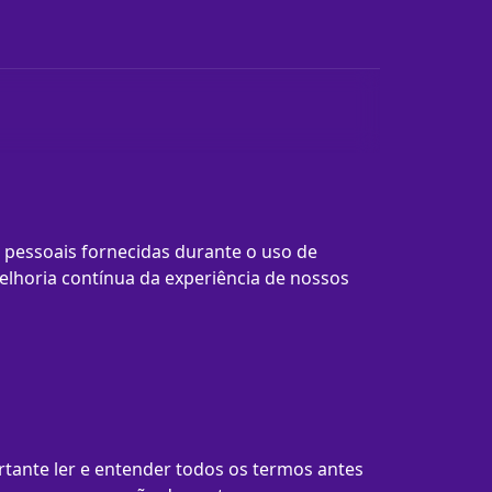
 pessoais fornecidas durante o uso de
elhoria contínua da experiência de nossos
tante ler e entender todos os termos antes