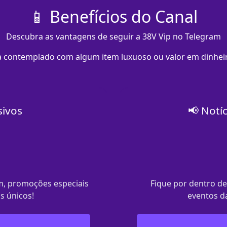
📱 Benefícios do Canal
Descubra as vantagens de seguir a 38V Vip no Telegram
 contemplado com algum item luxuoso ou valor em dinheiro
sivos
📢 Notí
m, promoções especiais
Fique por dentro d
s únicos!
eventos d