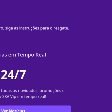
, siga as instruções para o resgate.
cias em Tempo Real
24/7
e todas as novidades, promoções e
a 38V Vip em tempo real!
Ver Notícias