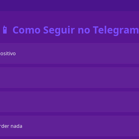
📱 Como Seguir no Telegram
ositivo
erder nada