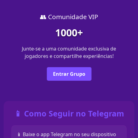
👥 Comunidade VIP
1000+
Junte-se a uma comunidade exclusiva de
jogadores e compartilhe experiências!
Entrar Grupo
📱 Como Seguir no Telegram
📱 Baixe o app Telegram no seu dispositivo