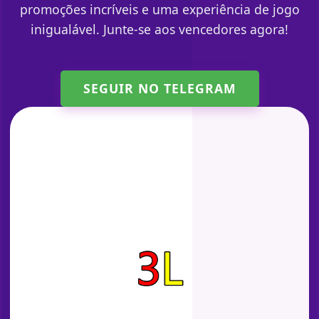
promoções incríveis e uma experiência de jogo
inigualável. Junte-se aos vencedores agora!
SEGUIR NO TELEGRAM