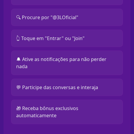
🔍 Procure por "@3LOficial"
👆 Toque em "Entrar" ou "Join"
🔔 Ative as notificações para não perder
nada
💬 Participe das conversas e interaja
🎁 Receba bônus exclusivos
automaticamente