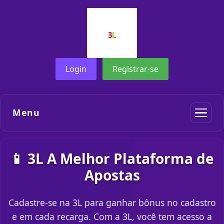
Login
Registrar-se
Menu
📱 3L A Melhor Plataforma de
Apostas
Cadastre-se na 3L para ganhar bônus no cadastro
e em cada recarga. Com a 3L, você tem acesso a