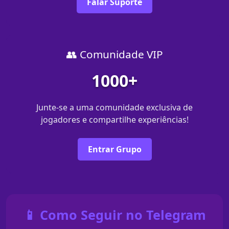
Falar Suporte
👥 Comunidade VIP
1000+
Junte-se a uma comunidade exclusiva de
jogadores e compartilhe experiências!
Entrar Grupo
📱 Como Seguir no Telegram