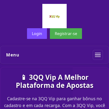
Login
Registrar-se
Menu
📱 3QQ Vip A Melhor
Plataforma de Apostas
Cadastre-se na 3QQ Vip para ganhar bônus no
cadastro e em cada recarga. Com a 3QQ Vip, você