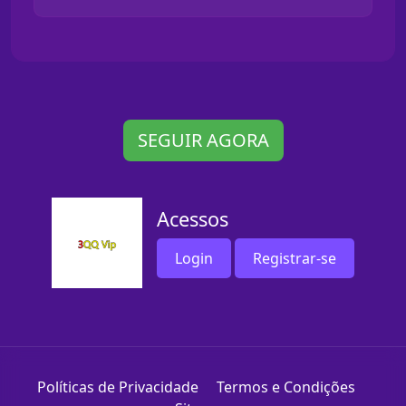
SEGUIR AGORA
Acessos
Login
Registrar-se
Políticas de Privacidade
Termos e Condições