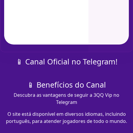
📱 Canal Oficial no Telegram!
📱 Benefícios do Canal
Descubra as vantagens de seguir a 3QQ Vip no
Telegram
O site está disponível em diversos idiomas, incluindo
português, para atender jogadores de todo o mundo.