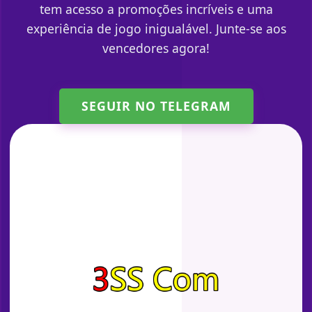
tem acesso a promoções incríveis e uma
experiência de jogo inigualável. Junte-se aos
vencedores agora!
SEGUIR NO TELEGRAM