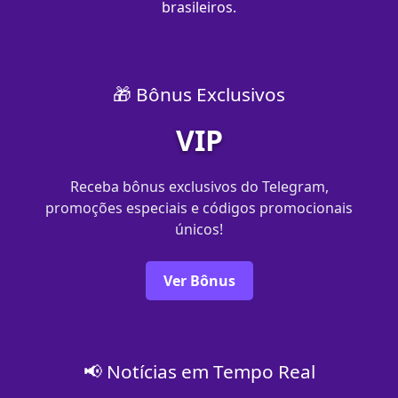
brasileiros.
🎁 Bônus Exclusivos
VIP
Receba bônus exclusivos do Telegram,
promoções especiais e códigos promocionais
únicos!
Ver Bônus
📢 Notícias em Tempo Real