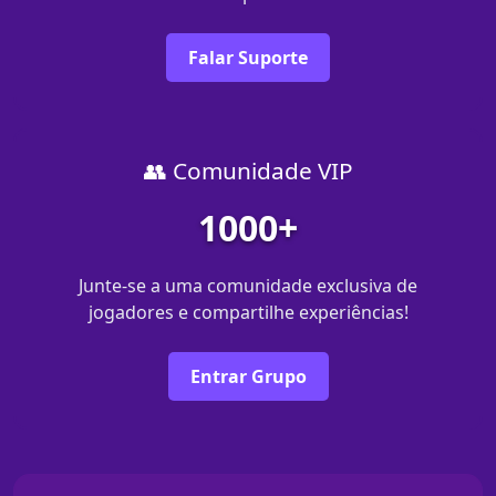
Falar Suporte
👥 Comunidade VIP
1000+
Junte-se a uma comunidade exclusiva de
jogadores e compartilhe experiências!
Entrar Grupo