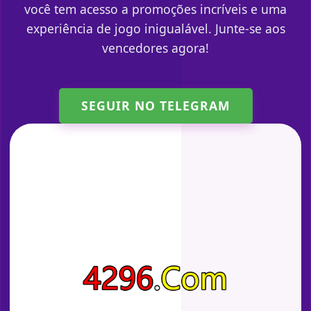
você tem acesso a promoções incríveis e uma
experiência de jogo inigualável. Junte-se aos
vencedores agora!
SEGUIR NO TELEGRAM