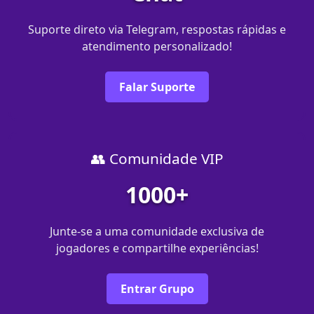
Suporte direto via Telegram, respostas rápidas e
atendimento personalizado!
Falar Suporte
👥 Comunidade VIP
1000+
Junte-se a uma comunidade exclusiva de
jogadores e compartilhe experiências!
Entrar Grupo