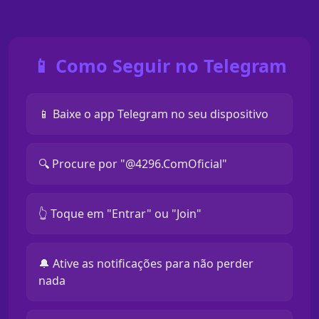
📱 Como Seguir no Telegram
📱 Baixe o app Telegram no seu dispositivo
🔍 Procure por "@4296.ComOficial"
👆 Toque em "Entrar" ou "Join"
🔔 Ative as notificações para não perder
nada