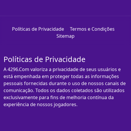
Políticas de Privacidade
Termos e Condições
Sitemap
Políticas de Privacidade
A 4296.Com valoriza a privacidade de seus usuários e
está empenhada em proteger todas as informações
pessoais fornecidas durante o uso de nossos canais de
comunicação. Todos os dados coletados são utilizados
exclusivamente para fins de melhoria contínua da
experiência de nossos jogadores.